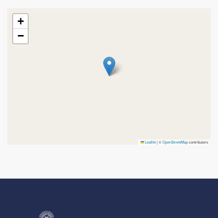
+
−
Leaflet
|
©
OpenStreetMap
contributors