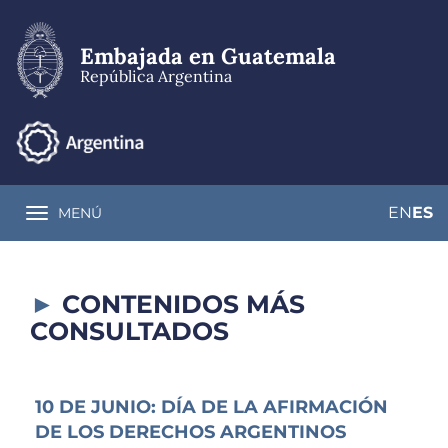
Pasar
al
contenido
Embajada en Guatemala
principal
República Argentina
EN
ES
MENÚ
Toggle navigation
CONTENIDOS MÁS
CONSULTADOS
10 DE JUNIO: DÍA DE LA AFIRMACIÓN
DE LOS DERECHOS ARGENTINOS